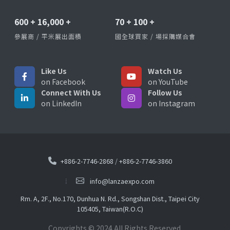
600
+
16,000
+
70
+
100
+
參展商 / 平米展出面積
國全球買家 / 場採購媒合會
Like Us
Watch Us
on Facebook
on YouTube
Connect With Us
Follow Us
on LinkedIn
on Instagram
+886-2-7746-2868
/
+886-2-7746-3860
info@lanzaexpo.com
Rm. A, 2F., No.170, Dunhua N. Rd., Songshan Dist., Taipei City
105405, Taiwan(R.O.C)
Copyrights © 2024 All Rights Reserved.