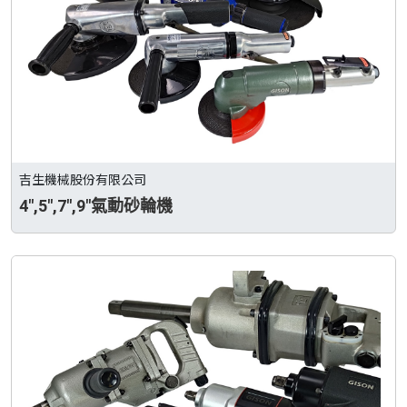
吉生機械股份有限公司
4",5",7",9"氣動砂輪機