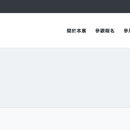
與您在臺中國際會展中心再次相見！
關於本展
參觀報名
參