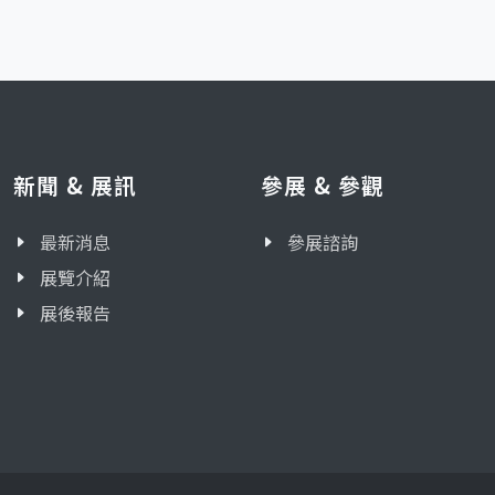
新聞 & 展訊
參展 & 參觀
最新消息
參展諮詢
展覽介紹
展後報告