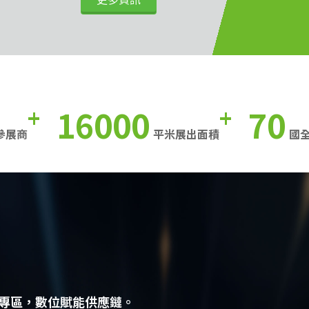
16000
70
+
+
參展商
平米展出面積
國
專區，數位賦能供應鏈。