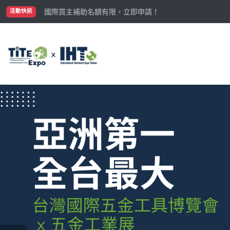
國際買主補助名額有限，立即申請！
參觀門票開放申請中‼️
活動快訊
最大規模台灣五金展TiTE x IHT，2026/10/20-22
國際買主補助名額有限，立即申請！