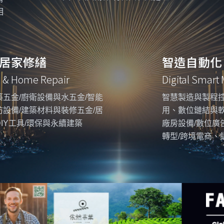
相
居家修繕
智造自動化
g & Home Repair
Digital Smart
五金/廚衛設備與水五金/智能
智慧製造與製程控
設備/建築材料與裝修五金/居
用、數位鏈結與
IY工具/環保與永續建築
廠房設備/數位廣
轉型/跨境電商、