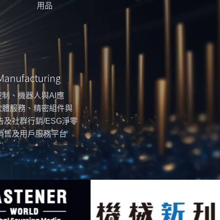
用品
 Manufacturing
制、機器人與AI應
軟體服務、精密組件與
告及社群行銷/ESG淨零
銷售及用戶服務平台