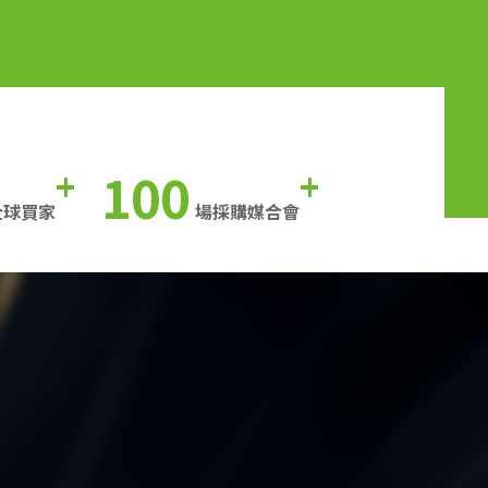
100
+
+
全球買家
場採購媒合會