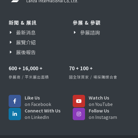
新聞 & 展訊
參展 & 參觀
最新消息
參展諮詢
展覽介紹
展後報告
600
+
16,000
+
70
+
100
+
參展商 / 平米展出面積
國全球買家 / 場採購媒合會
Like Us
Watch Us
on Facebook
on YouTube
Connect With Us
Follow Us
on LinkedIn
on Instagram