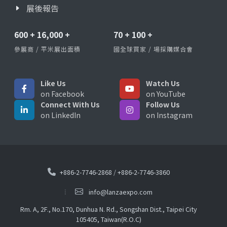
展後報告
600
+
16,000
+
70
+
100
+
參展商 / 平米展出面積
國全球買家 / 場採購媒合會
Like Us
Watch Us
on Facebook
on YouTube
Connect With Us
Follow Us
on LinkedIn
on Instagram
+886-2-7746-2868
/
+886-2-7746-3860
info@lanzaexpo.com
Rm. A, 2F., No.170, Dunhua N. Rd., Songshan Dist., Taipei City
105405, Taiwan(R.O.C)