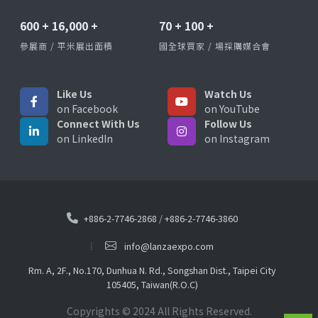
600
+
16,000
+
70
+
100
+
參展商 / 平米展出面積
國全球買家 / 場採購媒合會
Like Us
Watch Us
on Facebook
on YouTube
Connect With Us
Follow Us
on LinkedIn
on Instagram
+886-2-7746-2868
/
+886-2-7746-3860
info@lanzaexpo.com
Rm. A, 2F., No.170, Dunhua N. Rd., Songshan Dist., Taipei City
105405, Taiwan(R.O.C)
Copyrights © 2024 All Rights Reserved.