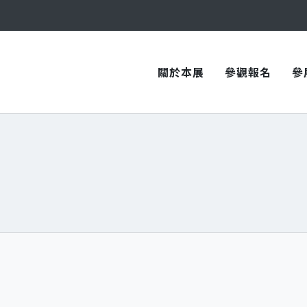
與您在臺中國際會展中心再次相見！
與您在臺中國際會展中心再次相見！
關於本展
參觀報名
參