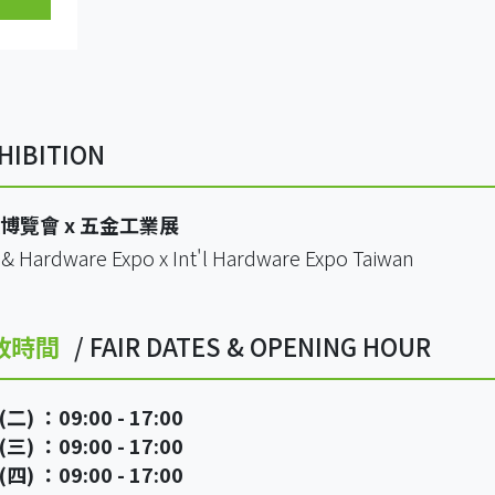
HIBITION
博覽會 x 五金工業展
s & Hardware Expo x Int'l Hardware Expo Taiwan
放時間
/ FAIR DATES & OPENING HOUR
) ：09:00 - 17:00
) ：09:00 - 17:00
) ：09:00 - 17:00