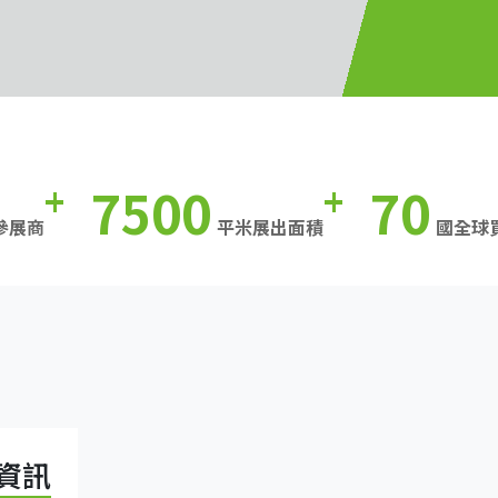
7500
70
+
+
參展商
平米展出面積
國全球
資訊