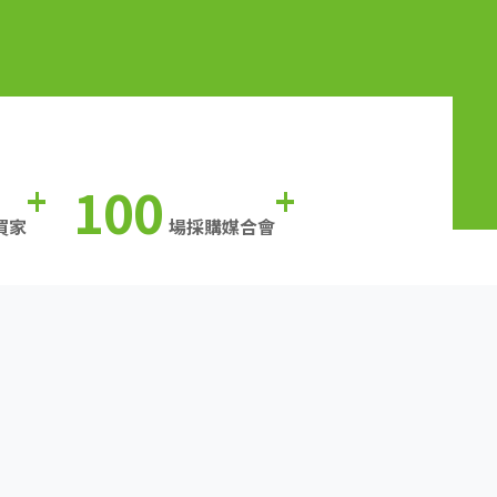
100
+
+
買家
場採購媒合會