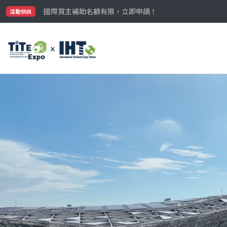
國際買主補助名額有限，立即申請！
參觀門票開放申請中‼️
活動快訊
最大規模台灣五金展TiTE x IHT，2026/10/20-22
國際買主補助名額有限，立即申請！