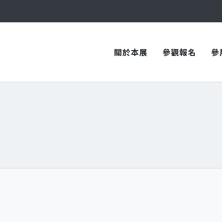
與您在臺中國際會展中心再次相見！
與您在臺中國際會展中心再次相見！
關於本展
參觀報名
參