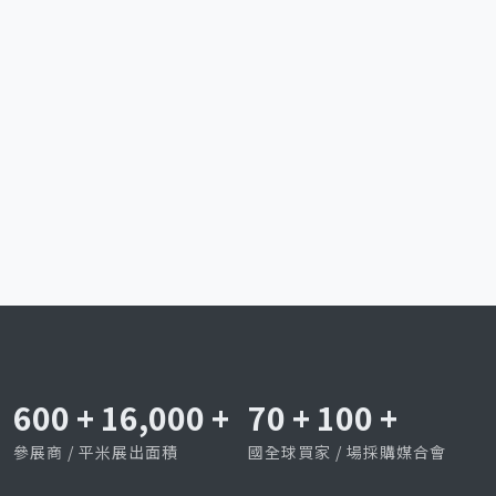
600
+
16,000
+
70
+
100
+
參展商 / 平米展出面積
國全球買家 / 場採購媒合會