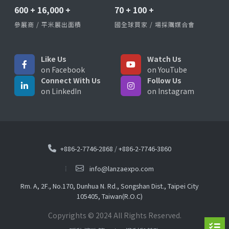
600
+
16,000
+
70
+
100
+
參展商 / 平米展出面積
國全球買家 / 場採購媒合會
Like Us
Watch Us
on Facebook
on YouTube
Connect With Us
Follow Us
on LinkedIn
on Instagram
+886-2-7746-2868
/
+886-2-7746-3860
info@lanzaexpo.com
Rm. A, 2F., No.170, Dunhua N. Rd., Songshan Dist., Taipei City
105405, Taiwan(R.O.C)
Copyrights © 2024 All Rights Reserved.