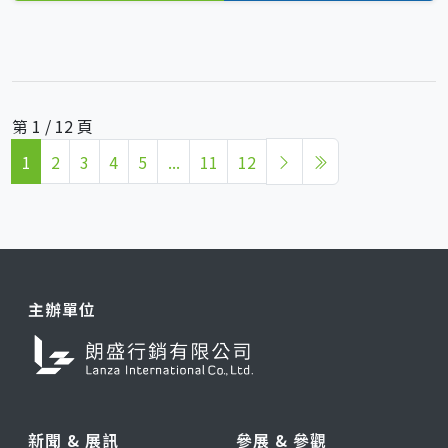
第 1 / 12 頁
1
2
3
4
5
...
11
12
主辦單位
新聞 & 展訊
參展 & 參觀