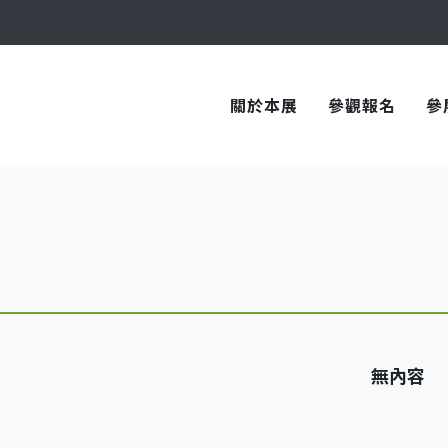
與您在臺中國際會展中心再次相見！
與您在臺中國際會展中心再次相見！
關於本展
參觀報名
參
無內容