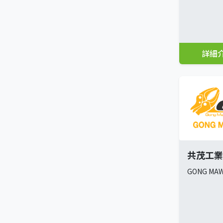
詳細
共茂工業
GONG MAW 