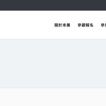
與您在臺中國際會展中心再次相見！
關於本展
參觀報名
參