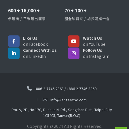
600
+
16,000
+
70
+
100
+
參展商 / 平米展出面積
國全球買家 / 場採購媒合會
Like Us
Watch Us
on Facebook
on YouTube
Connect With Us
Follow Us
on LinkedIn
on Instagram
+886-2-7746-2868
/
+886-2-7746-3860
info@lanzaexpo.com
Rm. A, 2F., No.170, Dunhua N. Rd., Songshan Dist., Taipei City
105405, Taiwan(R.O.C)
Copyrights © 2024 All Rights Reserved.