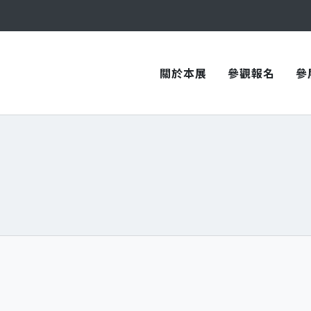
與您在臺中國際會展中心再次相見！
與您在臺中國際會展中心再次相見！
關於本展
參觀報名
參