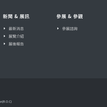
新聞 & 展訊
參展 & 參觀
最新消息
參展諮詢
展覽介紹
展後報告
an(R.O.C)