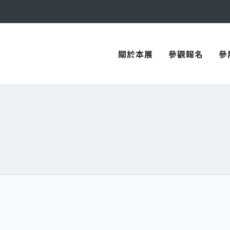
與您在臺中國際會展中心再次相見！
與您在臺中國際會展中心再次相見！
關於本展
參觀報名
參