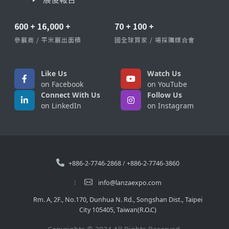
600
+
16,000
+
70
+
100
+
參展商 / 平米展出面積
國全球買家 / 場採購媒合會
Like Us
Watch Us
on Facebook
on YouTube
Connect With Us
Follow Us
on LinkedIn
on Instagram
+886-2-7746-2868
/
+886-2-7746-3860
info@lanzaexpo.com
Rm. A, 2F., No.170, Dunhua N. Rd., Songshan Dist., Taipei
City 105405, Taiwan(R.O.C)