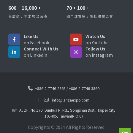
600
+
16,000
+
70
+
100
+
參展商 / 平米展出面積
國全球買家 / 場採購媒合會
Like Us
Watch Us
on Facebook
on YouTube
Connect With Us
Follow Us
on LinkedIn
on Instagram
+886-2-7746-2868
/
+886-2-7746-3860
info@lanzaexpo.com
Rm. A, 2F., No.170, Dunhua N. Rd., Songshan Dist., Taipei City
105405, Taiwan(R.O.C)
Copyrights © 2024 All Rights Reserved.