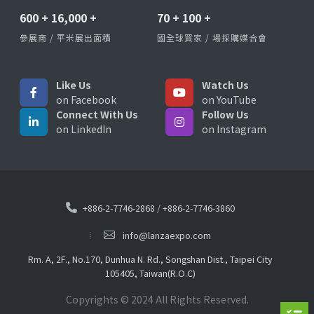
600
+
16,000
+
70
+
100
+
參展商 / 平米展出面積
國全球買家 / 場採購媒合會
Like Us
Watch Us
on Facebook
on YouTube
Connect With Us
Follow Us
on LinkedIn
on Instagram
+886-2-7746-2868
/
+886-2-7746-3860
info@lanzaexpo.com
Rm. A, 2F., No.170, Dunhua N. Rd., Songshan Dist., Taipei City
105405, Taiwan(R.O.C)
Copyrights © 2024 All Rights Reserved.