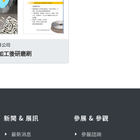
限公司
加工後研磨刷
新聞 & 展訊
參展 & 參觀
最新消息
參展諮詢