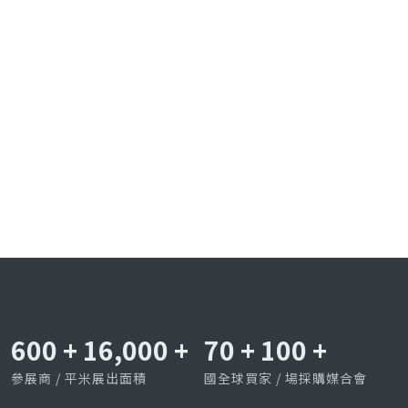
600
+
16,000
+
70
+
100
+
參展商 / 平米展出面積
國全球買家 / 場採購媒合會