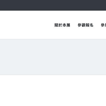
與您在臺中國際會展中心再次相見！
與您在臺中國際會展中心再次相見！
關於本展
參觀報名
參