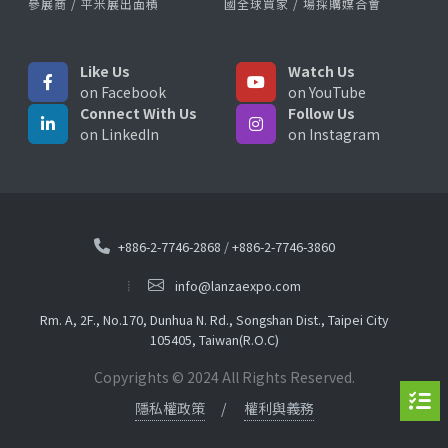
參展商 / 平米展出面積
國全球買家 / 場採購媒合會
Like Us
Watch Us
on Facebook
on YouTube
Connect With Us
Follow Us
on LinkedIn
on Instagram
+886-2-7746-2868
/
+886-2-7746-3860
info@lanzaexpo.com
Rm. A, 2F., No.170, Dunhua N. Rd., Songshan Dist., Taipei City
105405, Taiwan(R.O.C)
Copyrights © 2024 All Rights Reserved.
隱私權政策
權利與義務