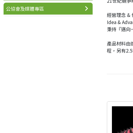
21世紀競
公協會及媒體專區
經營理念 &
Idea & Adva
秉持『邁向
產品材料由
程，另有2.