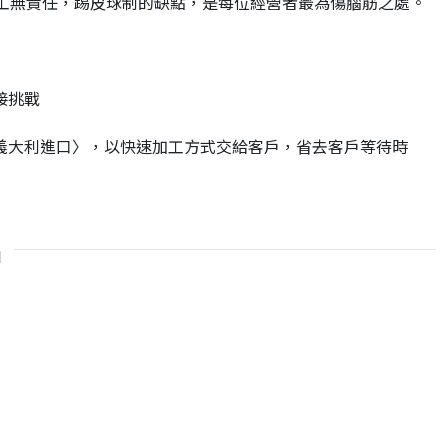
分工無責任，踢皮球制的缺點，是每位經營者最為傷腦筋之處。
接挑戰
義大利進口〉，以快速加工方式交給客戶，省去客戶等待時
品