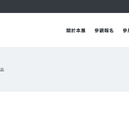
與您在臺中國際會展中心再次相見！
與您在臺中國際會展中心再次相見！
關於本展
參觀報名
參
品