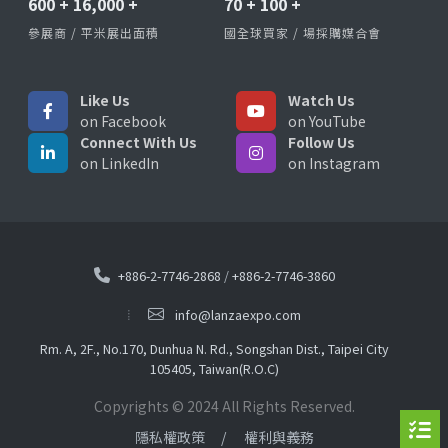
600
+
16,000
+
70
+
100
+
參展商 / 平米展出面積
國全球買家 / 場採購媒合會
Like Us
Watch Us
on Facebook
on YouTube
Connect With Us
Follow Us
on LinkedIn
on Instagram
+886-2-7746-2868
/
+886-2-7746-3860
info@lanzaexpo.com
Rm. A, 2F., No.170, Dunhua N. Rd., Songshan Dist., Taipei City
105405, Taiwan(R.O.C)
Copyrights © 2024 All Rights Reserved.
隱私權政策
權利與義務