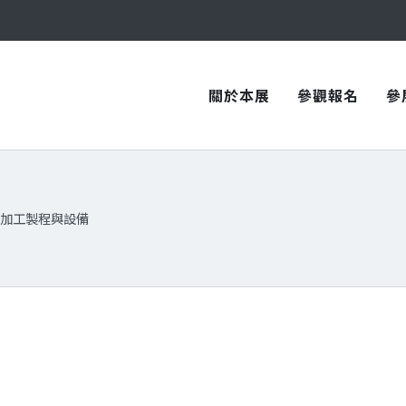
與您在臺中國際會展中心再次相見！
與您在臺中國際會展中心再次相見！
關於本展
參觀報名
參
加工製程與設備