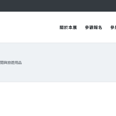
與您在臺中國際會展中心再次相見！
與您在臺中國際會展中心再次相見！
關於本展
參觀報名
參
閒與旅遊用品