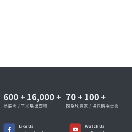
600
+
16,000
+
70
+
100
+
參展商 / 平米展出面積
國全球買家 / 場採購媒合會
Like Us
Watch Us