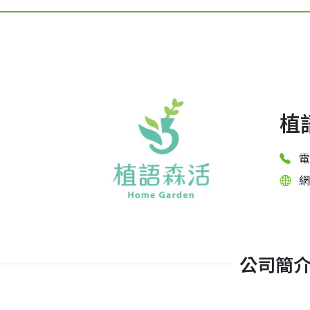
植
電
網
公司簡