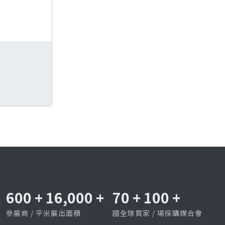
600
+
16,000
+
70
+
100
+
參展商 / 平米展出面積
國全球買家 / 場採購媒合會