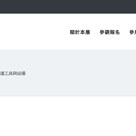
與您在臺中國際會展中心再次相見！
與您在臺中國際會展中心再次相見！
關於本展
參觀報名
參
護工具與設備