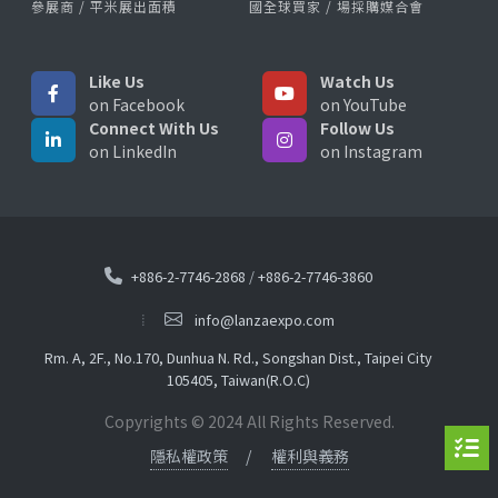
參展商 / 平米展出面積
國全球買家 / 場採購媒合會
Like Us
Watch Us
on Facebook
on YouTube
Connect With Us
Follow Us
on LinkedIn
on Instagram
+886-2-7746-2868
/
+886-2-7746-3860
info@lanzaexpo.com
Rm. A, 2F., No.170, Dunhua N. Rd., Songshan Dist., Taipei City
105405, Taiwan(R.O.C)
Copyrights © 2024 All Rights Reserved.
隱私權政策
權利與義務