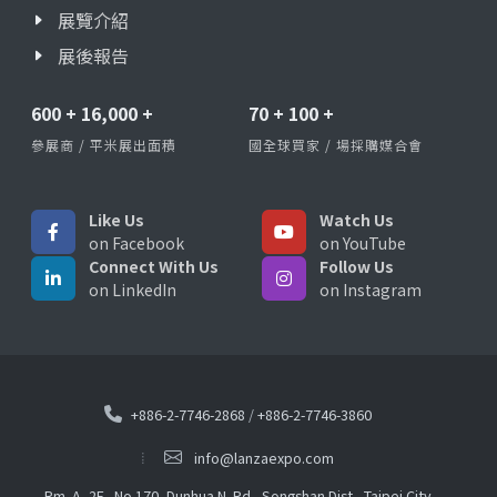
展覽介紹
展後報告
600
+
16,000
+
70
+
100
+
參展商 / 平米展出面積
國全球買家 / 場採購媒合會
Like Us
Watch Us
on Facebook
on YouTube
Connect With Us
Follow Us
on LinkedIn
on Instagram
+886-2-7746-2868
/
+886-2-7746-3860
info@lanzaexpo.com
Rm. A, 2F., No.170, Dunhua N. Rd., Songshan Dist., Taipei City