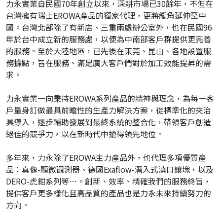
力永實業自民國70年創立以來，深耕市場已30餘年，不但在
台灣擁有瑞士EROWA產品的獨家代理，更將觸角延伸至中
國。台灣北部除了有新店、三重兩處辦公室外，也在民國96
年於台中成立新的服務處，以便為中南部客戶群提供更完善
的服務。至於大陸地區，已先後在東莞、昆山、各地設置服
務據點，旨在服務、滿足廣大客戶們對於加工效能提昇的需
求。
力永實業一向秉持EROWA系列產品的精神與理念，為每一客
戶量身訂做最具前瞻性的生產力解決方案，從標準化的夾治
具導入，逐步輔助發展到最終系統的整合化，帶領客戶創造
絕佳的競爭力，以在新時代中搶得領先地位。
多年來，力永除了EROWA主力產品外，也代理多項優質產
品：真像-顯微觀測器、德國Exaflow-潛入式澆口鑲塊，以及
DERO-虎鉗系列等…。創新、效率、精確我們的服務終旨，
提供客戶更多樣化且高品質的產品也是力永未來持續努力的
方向。