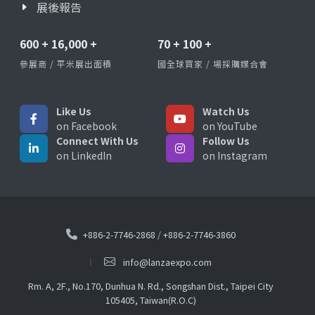
展後報告
600
+
16,000
+
70
+
100
+
參展商 / 平米展出面積
國全球買家 / 場採購媒合會
Like Us
Watch Us
on Facebook
on YouTube
Connect With Us
Follow Us
on LinkedIn
on Instagram
+886-2-7746-2868
/
+886-2-7746-3860
info@lanzaexpo.com
Rm. A, 2F., No.170, Dunhua N. Rd., Songshan Dist., Taipei City
105405, Taiwan(R.O.C)