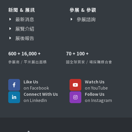
新聞 & 展訊
參展 & 參觀
最新消息
參展諮詢
展覽介紹
展後報告
600
+
16,000
+
70
+
100
+
參展商 / 平米展出面積
國全球買家 / 場採購媒合會
Like Us
Watch Us
on Facebook
on YouTube
Connect With Us
Follow Us
on LinkedIn
on Instagram