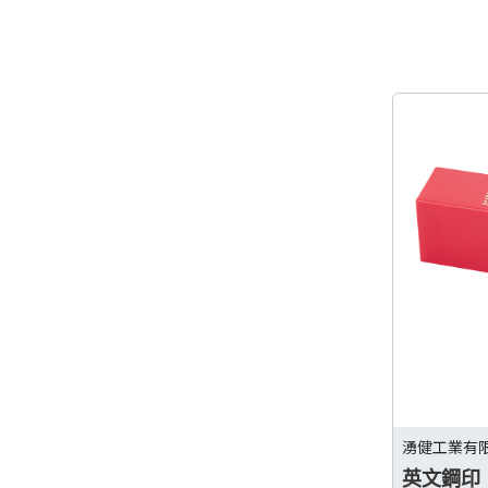
湧健工業有
英文鋼印