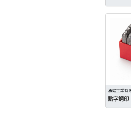
湧健工業有
點字鋼印