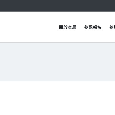
與您在臺中國際會展中心再次相見！
與您在臺中國際會展中心再次相見！
關於本展
參觀報名
參