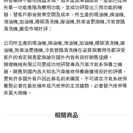
研發團隊不斷地精益求精，追求產品卓越品質，產品已從原
先單一功能進階為雙用功能，並成功研發出三用功能的機
器，替客戶節省營業空間及成本，所生產的吸油機,換油機,
洩油機,加油機,積碳清洗機,廢油機,煞車油更換機,冷氣管路
清洗機,廣受市場好評；
公司所生產的吸油機,換油機,洩油機,加油機,積碳清洗機,廢
油機,煞車油更換機,冷氣管路清洗機在品質與實用性都深受
客戶的肯定與喜愛無論在國外內皆有良好銷售佳績。
樺偉機械有限公司更成功地研發專為汽車冷氣系保養之機
器，銷售到國內各大知名汽車維修保養廠獲得良好的評價，
更有許多國外客戶因此慕名前來購買，不可諱言冷氣系統保
養勢必會在最近幾年成汽修界的主流趨勢，必會替汽修界帶
來莫大商機。
相關商品