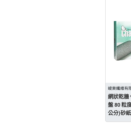
峻東纖維有
網狀乾牆 9
盤 80 粒度
公分)砂