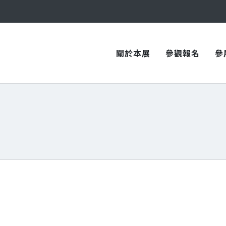
與您在臺中國際會展中心再次相見！
與您在臺中國際會展中心再次相見！
關於本展
參觀報名
參