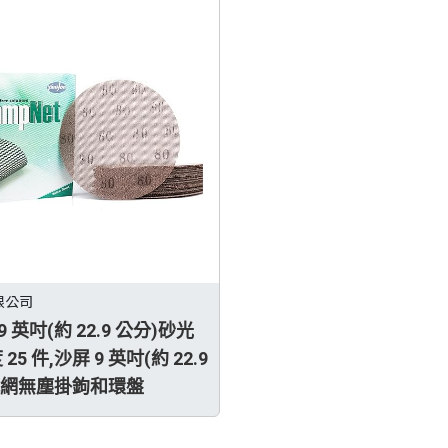
限公司
 英吋(約 22.9 公分)砂光
 25 件,沙屏 9 英吋(約 22.9
紙網無塵掛鉤和環盤