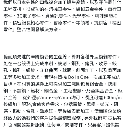
我們以日本先進的車銑複合加工機生產線，以及零件最佳化
工程安排，很成功的在汽機車零件、機械五金零件、自行車
零件、3C電子零件、資通訊零件、光學零件、特殊螺絲扣
件、精密細長軸心零件、醫療零件…等領域，提供客「精密
零件」整合性開發解決方案。
億而順先進的車銑複合機生產線，針對各種外型複雜零件，
能在一台設備上完成車削、銑削、鑽孔、鏜孔、攻牙、鉸
孔、擴孔、螺旋、３Ｄ曲面、球面、斜面加工，以及背面加
工等多種加工要求，實現在單機 Do In One一次加工完成的
目標。在材質的選擇上可提供加工範圍包含鋁合金、快削
鋼、不鏽鋼、鐵材、銅合金 、工程塑膠…乃至鎳基合金、鈦
合金等。 從外徑φ2mm～φ52mm均可，長度可達 600m/m
後續加工服務,會依客戶需求，包括電鍍、陽極、拋光、研
磨、振動、雷雕、熱處理…等後續表面加工，億而順企業始
終致力於為我們的客戶提供最精密服務 , 另外我們可 提供客
戶協同開發設計服務, 任何車／銑削零件，只要客戶提供設