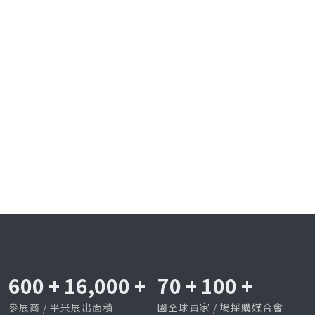
600
+
16,000
+
70
+
100
+
參展商 / 平米展出面積
國全球買家 / 場採購媒合會