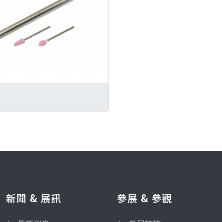
新聞 & 展訊
參展 & 參觀