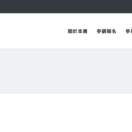
與您在臺中國際會展中心再次相見！
與您在臺中國際會展中心再次相見！
關於本展
參觀報名
參