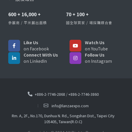
600
+
16,000
+
70
+
100
+
參展商 / 平米展出面積
國全球買家 / 場採購媒合會
Like Us
Watch Us
on Facebook
on YouTube
Connect With Us
Follow Us
on LinkedIn
on Instagram
+886-2-7746-2868
/
+886-2-7746-3860
info@lanzaexpo.com
Rm. A, 2F., No.170, Dunhua N. Rd., Songshan Dist., Taipei City
105405, Taiwan(R.O.C)