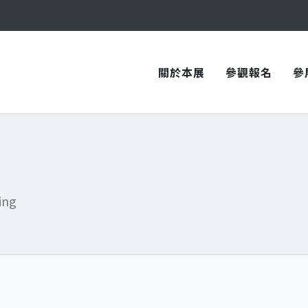
與您在臺中國際會展中心再次相見！
與您在臺中國際會展中心再次相見！
關於本展
參觀報名
參
ing