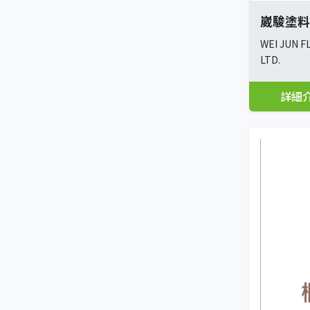
崴駿塗料
WEI JUN F
LTD.
詳細