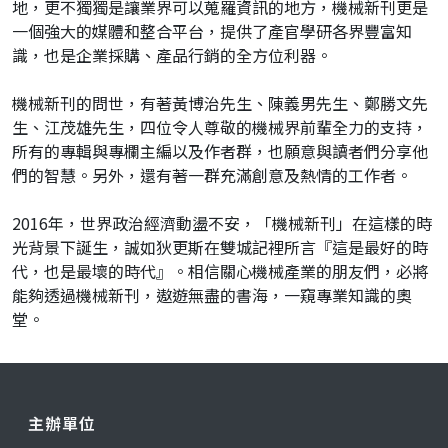
地，更不獨獨是讓業界可以蒐羅資訊的地方，機械新刊更是
一個強大的媒體和整合平台，提供了產官學研各界豐富知
識，也是企業採購、產品行銷的全方位利器。
機械新刊的問世，有著黃博治先生、陳義男先生、鄭勝文先
生、江茂雄先生，四位令人尊敬的機械界前輩全力的支持，
所有的專輯與專欄主編以及作者群，也願意與讀者們分享他
們的智慧。另外，還有著一群充滿創意及熱情的工作者。
2016年，世界政治經濟動盪不安，「機械新刊」在這樣的時
光背景下誕生，誠如狄更斯在雙城記裡所言『這是最好的時
代，也是最壞的時代』。相信關心機械產業的朋友們，必將
能夠透過機械新刊，遨遊無盡的書海，一窺專業知識的奧
堂。
主辦單位