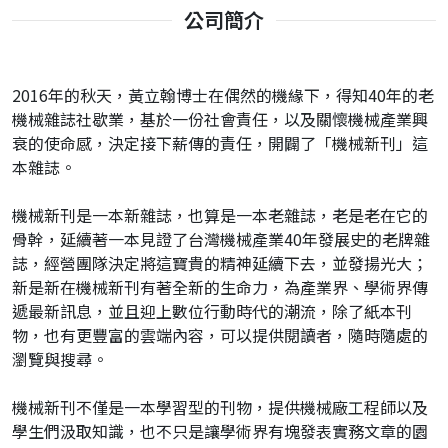
公司簡介
2016年的秋天，黃立翰博士在偶然的機緣下，得知40年的老
機械雜誌社歇業，基於一份社會責任，以及關懷機械產業興
衰的使命感，決定接下薪傳的責任，開闢了「機械新刊」這
本雜誌。
機械新刊是一本新雜誌，也算是一本老雜誌，老是老在它的
骨幹，延續著一本見證了台灣機械產業40年發展史的老牌雜
誌，經營團隊決定將這寶貴的精神延續下去，並發揚光大；
新是新在機械新刊有著全新的生命力，為產業界、學術界傳
遞最新訊息，並且迎上數位行動時代的潮流，除了紙本刊
物，也有更豐富的雲端內容，可以提供閱讀者，隨時隨處的
瀏覽與搜尋。
機械新刊不僅是一本學習型的刊物，提供機械廠工程師以及
學生們汲取知識，也不只是讓學術界有塊發表實務文章的園