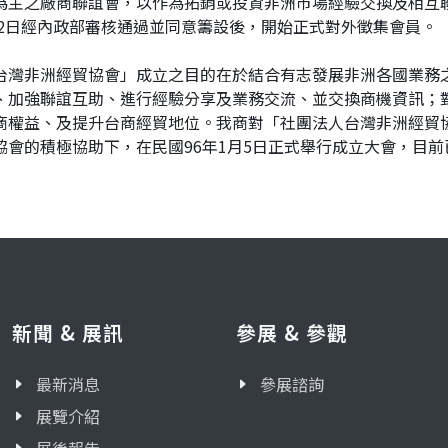
為主之廠商聯誼會，以作為拓銷或投資非洲市場經驗交換及相互
月12日經內政部審核通過並同意籌設後，開始正式對外徵集會員。
台灣非洲經貿協會」成立之目的在於結合有志發展非洲各國業務
、加強聯誼互助、進行經驗分享及業務交流、並交換商機資訊；
商權益、及提升台商經貿地位。我商對「社團法人台灣非洲經貿
協會的積極協助下，在民國96年1月5日正式舉行成立大會，目前
新聞 & 展訊
參展 & 參觀
最新消息
參展諮詢
展覽介紹