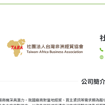
公司簡
場商機深具潛力，我國廠商對當地經貿、買主資訊等需求頗為殷