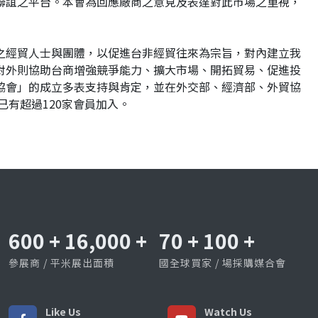
聯誼之平台。本會為回應廠商之意見及表達對此市場之重視，
之經貿人士與團體，以促進台非經貿往來為宗旨，對內建立我
對外則協助台商增強競爭能力、擴大市場、開拓貿易、促進投
協會」的成立多表支持與肯定，並在外交部、經濟部、外貿協
已有超過120家會員加入。
600
+
16,000
+
70
+
100
+
參展商 / 平米展出面積
國全球買家 / 場採購媒合會
Like Us
Watch Us