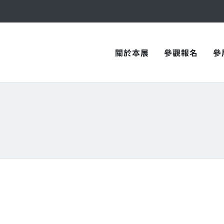
與您在臺中國際會展中心再次相見！
與您在臺中國際會展中心再次相見！
關於本展
參觀報名
參