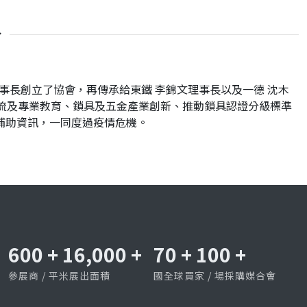
介
事長創立了協會，再傳承給東鐵 李錦文理事長以及一德 沈木
交流及專業教育、鎖具及五金產業創新、推動鎖具認證分級標準
補助資訊，一同度過疫情危機。
600
+
16,000
+
70
+
100
+
參展商 / 平米展出面積
國全球買家 / 場採購媒合會