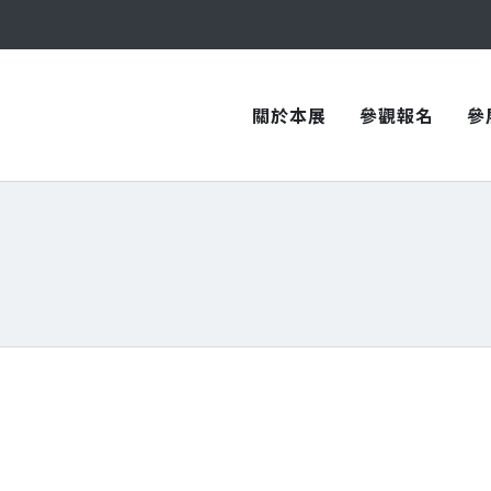
與您在臺中國際會展中心再次相見！
與您在臺中國際會展中心再次相見！
關於本展
參觀報名
參