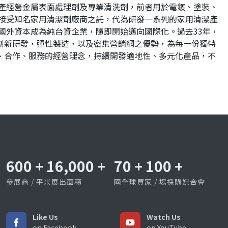
生產經營金屬表面處理劑及專業清洗劑，前者用於電鍍、塗裝、
德接受知名家用清潔劑廠商之託，代為研發一系列的家用清潔產
了國外資本成為純台資企業，隨即開始邁向國際化。過去33年，
創新研發，彈性製造，以及密集營銷網之優勢，為每一份獨特
、合作、服務的經營理念，持續開發適地性、多元化產品，不
600
+
16,000
+
70
+
100
+
參展商 / 平米展出面積
國全球買家 / 場採購媒合會
Like Us
Watch Us
on Facebook
on YouTube