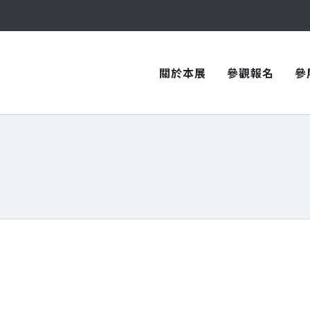
與您在臺中國際會展中心再次相見！
與您在臺中國際會展中心再次相見！
關於本展
參觀報名
參