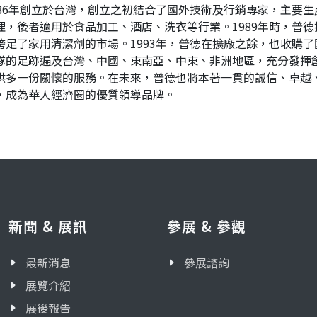
986年創立於台灣，創立之初結合了國外技術及行銷專家，主要
理，後者適用於食品加工、酒店、洗衣等行業。1989年時，普
跨足了家用清潔劑的市場。1993年，普德在擴廠之餘，也收購
隊的足跡遍及台灣、中國、東南亞、中東、非洲地區，充分發揮
供多一份關懷的服務。在未來，普德也將本著一貫的誠信、卓越
，成為華人經濟圈的優質領導品牌。
新聞 & 展訊
參展 & 參觀
最新消息
參展諮詢
展覽介紹
展後報告