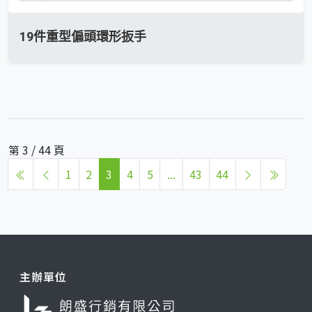
19件重型偏頭環形扳手
第 3 / 44 頁
1
2
3
4
5
...
43
44
主辦單位