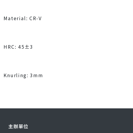
Material: CR-V
HRC: 45±3
Knurling: 3mm
主辦單位