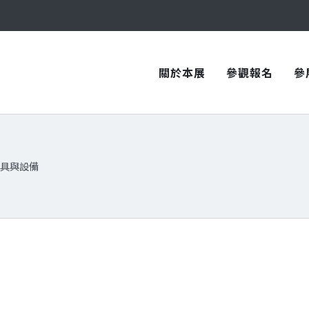
與您在臺中國際會展中心再次相見！
與您在臺中國際會展中心再次相見！
關於本展
參觀報名
參
具與設備