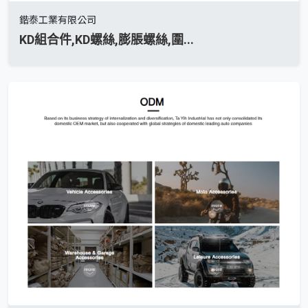
鍇泰工業有限公司
KD組合件,KD螺絲,膨脹螺絲,圍...