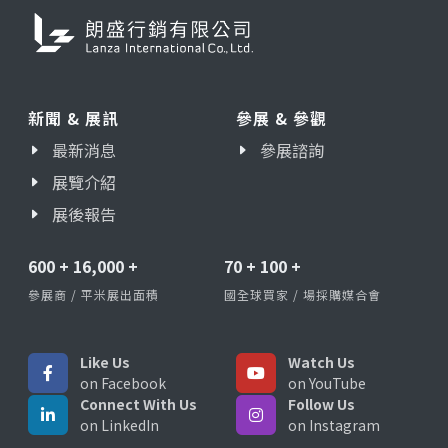
新聞 & 展訊
參展 & 參觀
最新消息
參展諮詢
展覽介紹
展後報告
600
+
16,000
+
70
+
100
+
參展商 / 平米展出面積
國全球買家 / 場採購媒合會
Like Us
Watch Us
on Facebook
on YouTube
Connect With Us
Follow Us
on LinkedIn
on Instagram