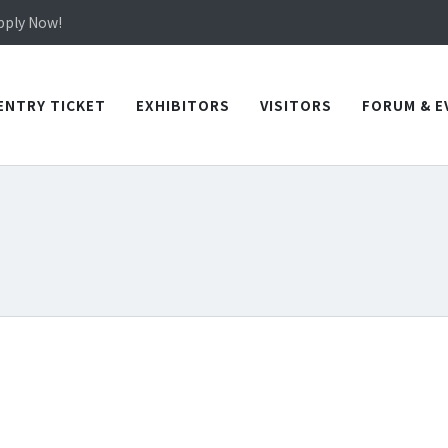
in TICEC Taichung from October 20 to 22, 2026!
Apply Now!
in TICEC Taichung from October 20 to 22, 2026!
Apply Now!
ENTRY TICKET
EXHIBITORS
VISITORS
FORUM & E