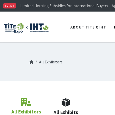
TiTE x IHT is Taiwan's largest hardware show. See you 
Limited Housing Subsidies for International Buyers – 
EVENT
Visitor Registration is Officially Open~
TiTE x IHT is Taiwan's largest hardware show. See you 
Limited Housing Subsidies for International Buyers – 
ABOUT TITE X IHT
All Exhibitors
All Exhibitors
All Exhibits