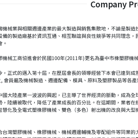
Company Pro
灣機械業與相關週邊產業的最大製造與銷售集散地，不論是製造
設備的製造廠基於資訊互通、相互聯誼與良性競爭等共同理念，民國
會。
機械工商協進會於民國100年(2011年)更名為臺中市橡塑膠機械工
今，正式的邁入第十屆，在歷屆會長的領導經營下本會已達到成熟
0位, 會員遍及機械製造、週邊配備、模具、原料及塑膠製品等各產
中國大陸產業一波波的興起，已主導了世界經濟的脈動，成為全
勢，陸續被取代，降低了產業成長的百分比。在這期間，業者在
智慧化及全電式塑橡膠機械、雙色（多色）射出機的改良與大型
合台灣塑膠機械、橡膠機械、機械週邊輔機及零配組件等同業的