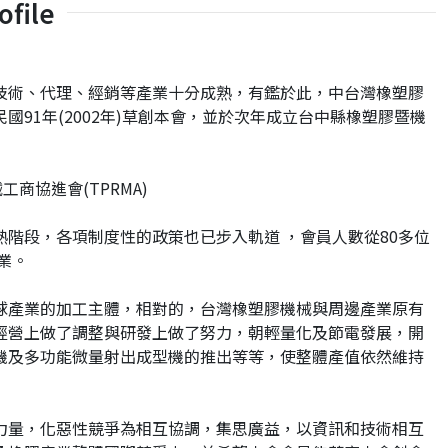
file
技術、代理、經銷等產業十分成熟，有鑑於此，中台灣橡塑膠
91年(2002年)草創本會，並於次年成立台中縣橡塑膠暨機
商協進會(TPRMA)
階段，各項制度性的政策也已步入軌道 ，會員人數從80多位
業。
球產業的加工主體，相對的，台灣橡塑膠機械與周邊產業原有
經營上做了調整與研發上做了努力，朝輕量化及節電發展，開
機及多功能微量射出成型機的推出等等，使整體產值依然維持
力量，化惡性競爭為相互協調，集思廣益，以資訊和技術相互