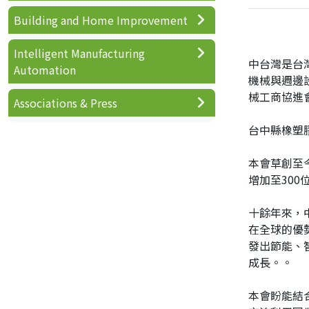
Building and Home Improvement
Intelligent Manufacturing
中台灣是台
Automation
機械與週邊
械工商協進
Associations & Press
台中縣橡塑膠
本會草創至
增加至30
十餘年來，
在全球的優
發出節能、
成長。。
本會盼能結