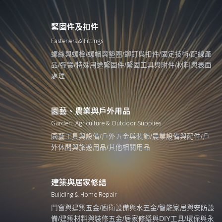
緊固件及扣件
Fasteners & Fittings
螺絲與螺栓/螺帽與墊圈/鉚釘與扣件/固定技術/配線產
品/彈簧/特殊用途緊固件/緊固工具與附件/材料與表面
處理
園藝、農業與戶外用品
Garden, Agriculture & Outdoor Supplies
園藝工具與設備/戶外五金與裝飾/農業設備與配件/戶
外休閒與旅遊用品/其他相關用品
建築與居家修繕
Building & Home Repair
門窗與建築五金/廚衛設備與水五金/智能家居與安防設
備/建築材料與裝修五金/居家修繕與DIY工具/環保與永