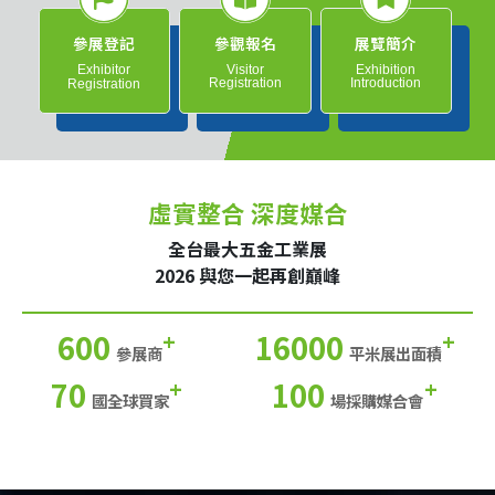
參展登記
參觀報名
展覽簡介
Exhibitor
Visitor
Exhibition
Registration
Introduction
Registration
虛實整合 深度媒合
全台最大五金工業展
2026 與您一起再創巔峰
600
16000
+
+
參展商
平米展出面積
70
100
+
+
國全球買家
場採購媒合會