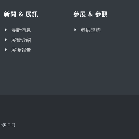
新聞 & 展訊
參展 & 參觀
最新消息
參展諮詢
展覽介紹
展後報告
an(R.O.C)