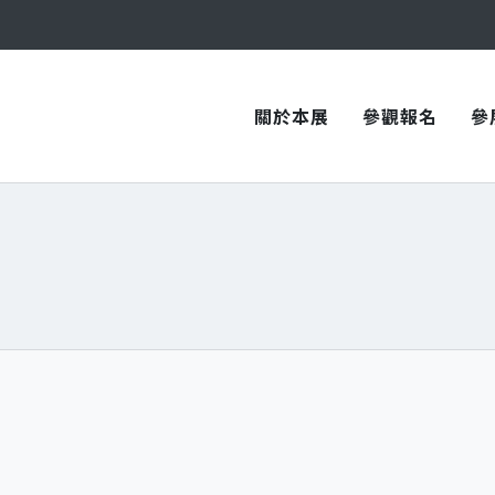
與您在臺中國際會展中心再次相見！
與您在臺中國際會展中心再次相見！
關於本展
參觀報名
參