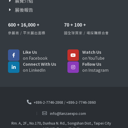
展覽介紹
展後報告
600
+
16,000
+
70
+
100
+
參展商 / 平米展出面積
國全球買家 / 場採購媒合會
Like Us
Watch Us
on Facebook
on YouTube
Connect With Us
Follow Us
on LinkedIn
on Instagram
+886-2-7746-2868
/
+886-2-7746-3860
info@lanzaexpo.com
Rm. A, 2F., No.170, Dunhua N. Rd., Songshan Dist., Taipei City